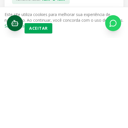
Este site utiliza cookies para melhorar sua experiência de
VER SOLUÇÕES PARA VOCÊ
navegação. Ao continuar, você concorda com o uso de cookies.
Saiba mais
ACEITAR
E-commerce e Logística
O QUE GUARDA
Estoque de mercadorias, insumos e embalagens.
A SOLUÇÃO MEGASELF
Acesso 24h, pátio para carretas e doca coberta. Reduza
seu custo fixo operacional sem fiador e sem burocracia.
40m³ a 420m³
Tamanho Ideal: