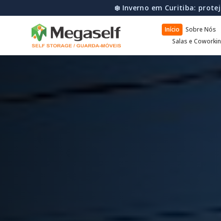
🌧️ Inverno Seguro: Reserve o
Início
Sobre Nós
Salas e Coworki