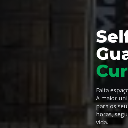
Sel
Gu
Cur
Falta espaç
A maior uni
para os seu
horas, segu
vida.