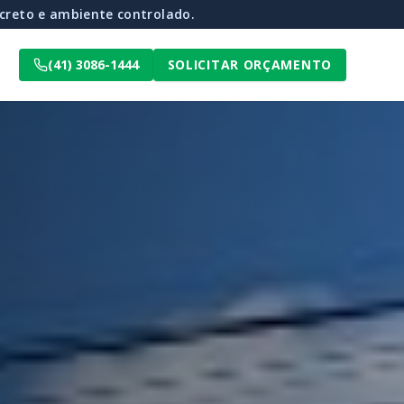
otegidos do frio e da umidade.
(41) 3086-1444
SOLICITAR ORÇAMENTO