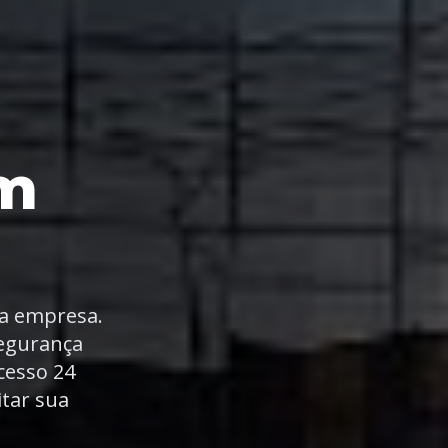
em
ua empresa.
segurança
cesso 24
itar sua