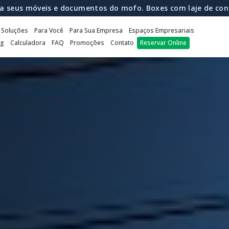
nline agora e pague apenas 50% no 1º mês. Seus pertences pr
Soluções
Para Você
Para Sua Empresa
Espaços Empresariais
ng
Calculadora
FAQ
Promoções
Contato
Reservar Online