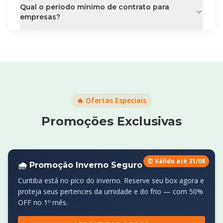
Qual o período mínimo de contrato para
empresas?
🔥 Ofertas Especiais
Promoções Exclusivas
⏰ Válido até 31/08
🌧️ Promoção Inverno Seguro
Curitiba está no pico do inverno. Reserve seu box agora e
proteja seus pertences da umidade e do frio — com 50%
OFF no 1º mês.