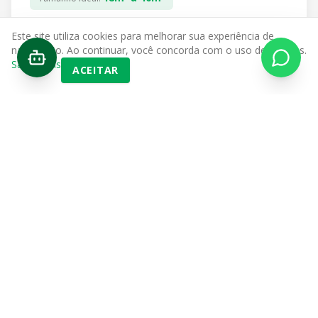
Este site utiliza cookies para melhorar sua experiência de
VER SOLUÇÕES PARA VOCÊ
navegação. Ao continuar, você concorda com o uso de cookies.
Saiba mais
ACEITAR
E-commerce e Logística
O QUE GUARDA
Estoque de mercadorias, insumos e embalagens.
A SOLUÇÃO MEGASELF
Acesso 24h, pátio para carretas e doca coberta. Reduza
seu custo fixo operacional sem fiador e sem burocracia.
40m³ a 420m³
Tamanho Ideal: