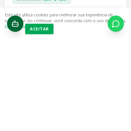
Este site utiliza cookies para melhorar sua experiência de
VER SOLUÇÕES PARA VOCÊ
navegação. Ao continuar, você concorda com o uso de cookies.
Saiba mais
ACEITAR
E-commerce e Logística
O QUE GUARDA
Estoque de mercadorias, insumos e embalagens.
A SOLUÇÃO MEGASELF
Acesso 24h, pátio para carretas e doca coberta. Reduza
seu custo fixo operacional sem fiador e sem burocracia.
40m³ a 420m³
Tamanho Ideal: