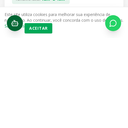
Este site utiliza cookies para melhorar sua experiência de
VER SOLUÇÕES PARA VOCÊ
navegação. Ao continuar, você concorda com o uso de cookies.
Saiba mais
ACEITAR
E-commerce e Logística
O QUE GUARDA
Estoque de mercadorias, insumos e embalagens.
A SOLUÇÃO MEGASELF
Acesso 24h, pátio para carretas e doca coberta. Reduza
seu custo fixo operacional sem fiador e sem burocracia.
40m³ a 420m³
Tamanho Ideal: